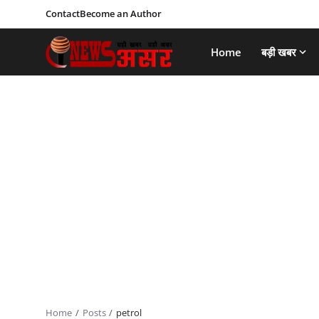
Contact
Become an Author
Home
बड़ी खबर
Home
Posts
petrol