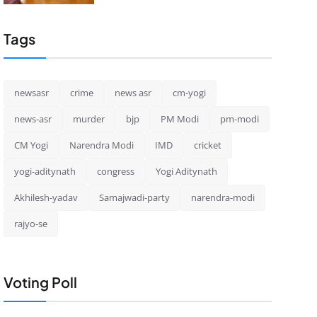
Tags
newsasr
crime
news asr
cm-yogi
news-asr
murder
bjp
PM Modi
pm-modi
CM Yogi
Narendra Modi
IMD
cricket
yogi-aditynath
congress
Yogi Aditynath
Akhilesh-yadav
Samajwadi-party
narendra-modi
rajyo-se
Voting Poll