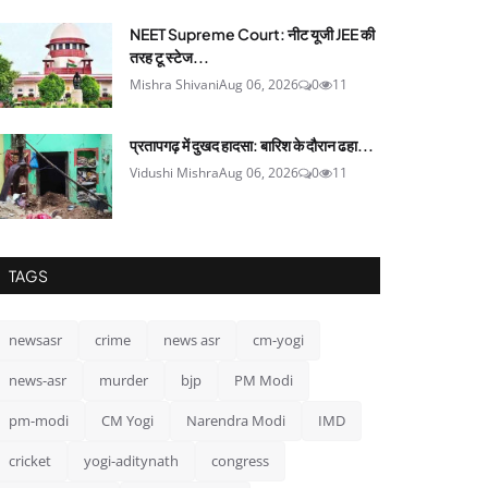
NEET Supreme Court: नीट यूजी JEE की
तरह टू स्टेज...
Mishra Shivani
Aug 06, 2026
0
11
प्रतापगढ़ में दुखद हादसा: बारिश के दौरान ढहा...
Vidushi Mishra
Aug 06, 2026
0
11
TAGS
newsasr
crime
news asr
cm-yogi
news-asr
murder
bjp
PM Modi
pm-modi
CM Yogi
Narendra Modi
IMD
cricket
yogi-aditynath
congress