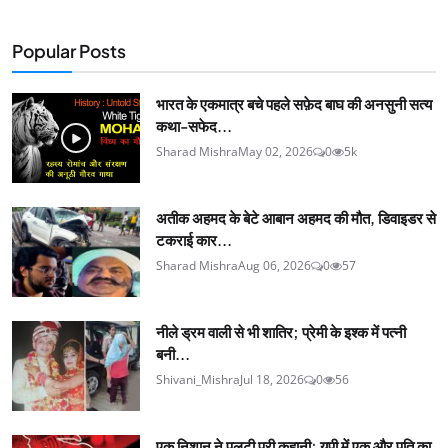
Popular Posts
भारत के एकमात्र बचे पहले सफ़ेद बाघ की अनसुनी सत्य
कथा-सफेद...
Sharad Mishra
May 02, 2026
0
5k
अतीक अहमद के बेटे आबान अहमद की मौत, डिवाइडर से
टकराई कार...
Sharad Mishra
Aug 06, 2026
0
57
नीले ड्रम वाली से भी शातिर; प्रेमी के इश्‍क में पत्नी
बनी...
Shivani_Mishra
Jul 18, 2026
0
56
एक निशान ने पलटी पूरी कहानी; यूपी में एक और पति का