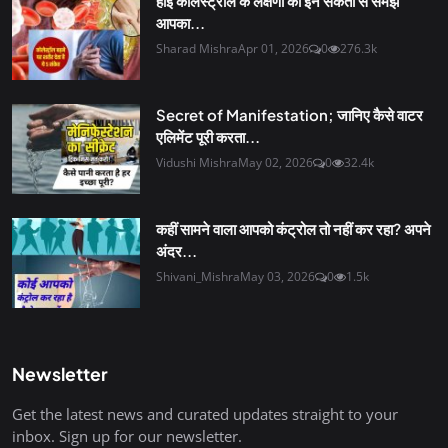
हाई कोलेस्ट्रॉल के लक्षणों को इन संकेतों से समझें
आपका...
Sharad Mishra
Apr 01, 2026
0
276.3k
Secret of Manifestation; जानिए कैसे वाटर
एलिमेंट पूरी करता...
Vidushi Mishra
May 02, 2026
0
32.4k
कहीं सामने वाला आपको कंट्रोल तो नहीं कर रहा? अपने
अंदर...
Shivani_Mishra
May 03, 2026
0
1.5k
Newsletter
Get the latest news and curated updates straight to your
inbox. Sign up for our newsletter.