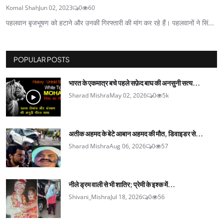
Komal Shah
Jun 02, 2023
0
60
पहलवान बृजभूषण को हटाने और उनकी गिरफ्तारी की मांग कर रहे हैं। पहलवानों ने सिं...
POPULAR POSTS
भारत के एकमात्र बचे पहले सफ़ेद बाघ की अनसुनी सत्य...
Sharad Mishra
May 02, 2026
0
5k
अतीक अहमद के बेटे आबान अहमद की मौत, डिवाइडर से...
Sharad Mishra
Aug 06, 2026
0
57
नीले ड्रम वाली से भी शातिर; प्रेमी के इश्‍क में...
Shivani_Mishra
Jul 18, 2026
0
56