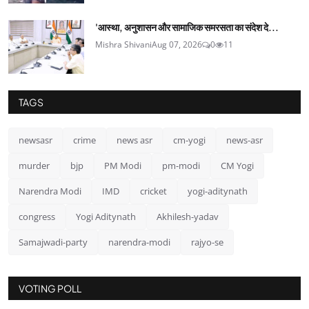
'आस्था, अनुशासन और सामाजिक समरसता का संदेश दे...
Mishra Shivani
Aug 07, 2026
0
11
TAGS
newsasr
crime
news asr
cm-yogi
news-asr
murder
bjp
PM Modi
pm-modi
CM Yogi
Narendra Modi
IMD
cricket
yogi-aditynath
congress
Yogi Aditynath
Akhilesh-yadav
Samajwadi-party
narendra-modi
rajyo-se
VOTING POLL