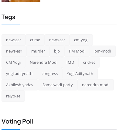
Tags
newsasr
crime
news asr
cm-yogi
news-asr
murder
bjp
PM Modi
pm-modi
CM Yogi
Narendra Modi
IMD
cricket
yogi-aditynath
congress
Yogi Aditynath
Akhilesh-yadav
Samajwadi-party
narendra-modi
rajyo-se
Voting Poll